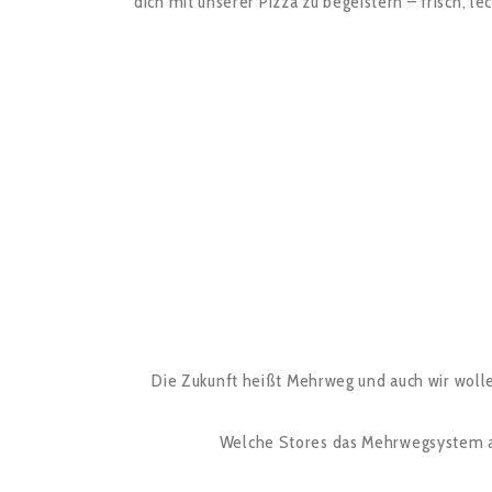
dich mit unserer Pizza zu begeistern – frisch, lec
Die Zukunft heißt Mehrweg und auch wir wolle
Welche Stores das Mehrwegsystem anb