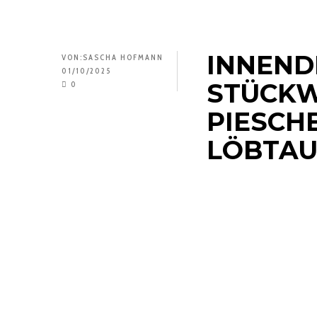
INNEND
VON:
SASCHA HOFMANN
01/10/2025
STÜCKW
0
PIESCH
LÖBTAU